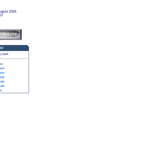
ugust 2026
07
mi
u sort
our
our
our
our
nale
nale
le