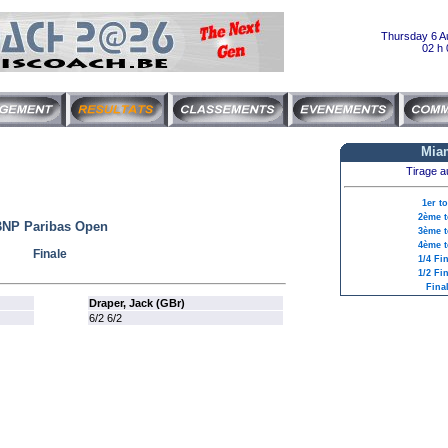
Thursday 6 A
02 h 
Mia
Tirage a
1er t
2ème t
NP Paribas Open
3ème t
4ème t
Finale
1/4 Fi
1/2 Fi
Fina
Draper, Jack (GBr)
6/2 6/2