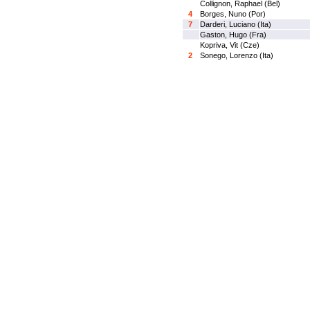
Collignon, Raphael (Bel)
4
Borges, Nuno (Por)
7
Darderi, Luciano (Ita)
Gaston, Hugo (Fra)
Kopriva, Vit (Cze)
2
Sonego, Lorenzo (Ita)