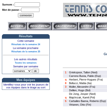
Surnom :
Mot de passe :
Résultats
Cette semaine
Résultats de la semaine 24
La semaine prochaine
Résultats de la semaine 25
Gr
Les autres résultats
Toutes les semaines
Semaine par semaine
1
Griekspoor, Tallon (Ned)
Carreno Busta, Pablo (Esp)
Mes équipes
q
Herbert, Pierre-Hugues (Fra)
8
Bellucci, Mattia (Ita)
Identifiez-vous pour voir les joueurs de
3
Muller, Alexandre (Fra)
vos équipes dans le tirage au sort
Dellien, Hugo (Bol)
De Jong, Jesper (Ned)
q
Majchrzak, Kamil (Pol)
5
Carballes Baena, Roberto (Esp)
Virtanen, Otto (Fin)