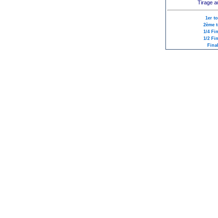
Tirage a
1er t
2ème t
1/4 Fi
1/2 Fi
Fina