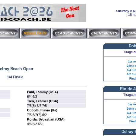
Saturday 8 A
16 h 
Doh
Tirage a
1er t
2ème t
elray Beach Open
1/4 Fi
1/2 Fi
1/4 Finale
Fina
Rio de J
Paul, Tommy (USA)
Tirage a
6/4 6/3
Tien, Learner (USA)
1er t
7/6(5) 3/6 7/5
2ème t
Cobolli, Flavio (Ita)
1/4 Fi
7/5 6/7(7) 6/2
1/2 Fi
Korda, Sebastian (USA)
Fina
4/6 6/2 6/2
Delray 