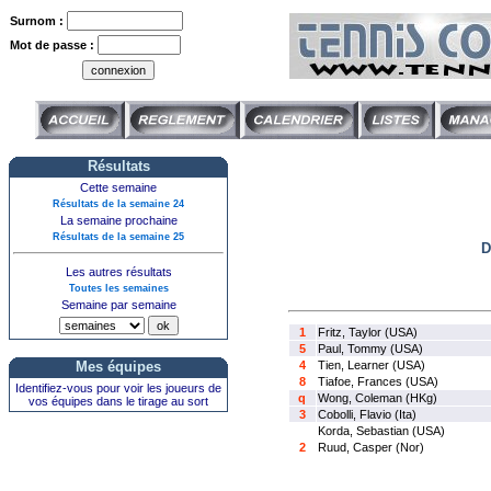
Surnom :
Mot de passe :
Résultats
Cette semaine
Résultats de la semaine 24
La semaine prochaine
Résultats de la semaine 25
D
Les autres résultats
Toutes les semaines
Semaine par semaine
1
Fritz, Taylor (USA)
5
Paul, Tommy (USA)
Mes équipes
4
Tien, Learner (USA)
8
Tiafoe, Frances (USA)
Identifiez-vous pour voir les joueurs de
q
Wong, Coleman (HKg)
vos équipes dans le tirage au sort
3
Cobolli, Flavio (Ita)
Korda, Sebastian (USA)
2
Ruud, Casper (Nor)