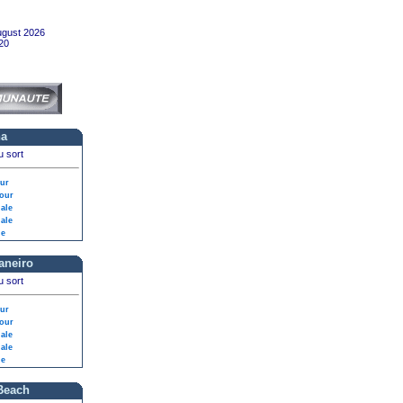
ugust 2026
20
a
u sort
our
our
nale
nale
le
aneiro
u sort
our
our
nale
nale
le
Beach