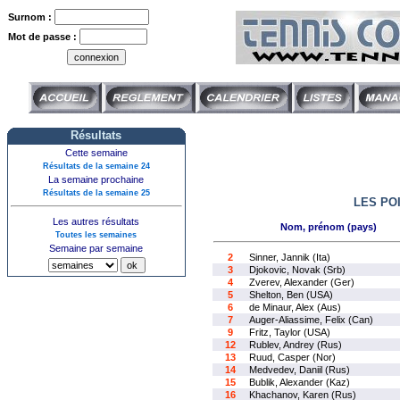
Surnom :
Mot de passe :
Résultats
Cette semaine
Résultats de la semaine 24
La semaine prochaine
Résultats de la semaine 25
LES PO
Les autres résultats
Nom, prénom (pays)
Toutes les semaines
Semaine par semaine
2
Sinner, Jannik (Ita)
3
Djokovic, Novak (Srb)
4
Zverev, Alexander (Ger)
5
Shelton, Ben (USA)
6
de Minaur, Alex (Aus)
7
Auger-Aliassime, Felix (Can)
9
Fritz, Taylor (USA)
12
Rublev, Andrey (Rus)
13
Ruud, Casper (Nor)
14
Medvedev, Daniil (Rus)
15
Bublik, Alexander (Kaz)
16
Khachanov, Karen (Rus)