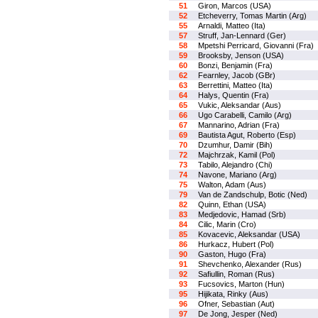
51
Giron, Marcos (USA)
52
Etcheverry, Tomas Martin (Arg)
55
Arnaldi, Matteo (Ita)
57
Struff, Jan-Lennard (Ger)
58
Mpetshi Perricard, Giovanni (Fra)
59
Brooksby, Jenson (USA)
60
Bonzi, Benjamin (Fra)
62
Fearnley, Jacob (GBr)
63
Berrettini, Matteo (Ita)
64
Halys, Quentin (Fra)
65
Vukic, Aleksandar (Aus)
66
Ugo Carabelli, Camilo (Arg)
67
Mannarino, Adrian (Fra)
69
Bautista Agut, Roberto (Esp)
70
Dzumhur, Damir (Bih)
72
Majchrzak, Kamil (Pol)
73
Tabilo, Alejandro (Chi)
74
Navone, Mariano (Arg)
75
Walton, Adam (Aus)
79
Van de Zandschulp, Botic (Ned)
82
Quinn, Ethan (USA)
83
Medjedovic, Hamad (Srb)
84
Cilic, Marin (Cro)
85
Kovacevic, Aleksandar (USA)
86
Hurkacz, Hubert (Pol)
90
Gaston, Hugo (Fra)
91
Shevchenko, Alexander (Rus)
92
Safiullin, Roman (Rus)
93
Fucsovics, Marton (Hun)
95
Hijikata, Rinky (Aus)
96
Ofner, Sebastian (Aut)
97
De Jong, Jesper (Ned)