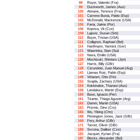
98
Royer, Valentin (Fra)
99
Duckworth, James (Aus)
100
Atmane, Terence (Fra)
101
Carreno Busta, Pablo (Esp)
102
McDonald, Mackenzie (USA)
105
Faria, Jaime (Por)
106
Kopriva, Vit (Cze)
109
Lajovic, Dusan (Srb)
112
Boyer, Tristan (USA)
113
Collignon, Raphael (Bel)
114
Hanfmann, Yannick (Ger)
121
Wawrinka, Stan (Sui)
123
Nava, Emilio (USA)
126
Mochizuki, Shintaro (Jpn)
127
Harris, Billy (GBr)
128
Cerundolo, Juan Manuel (Arg)
143
Llamas Ruiz, Pablo (Esp)
149
Virtanen, Otto (Fin)
152
Svajda, Zachary (USA)
154
Kokkinakis, Thanasi (Aus)
158
Landaluce, Martin (Esp)
160
Buse, Ignacio (Per)
161
Tirante, Thiago Agustin (Arg)
162
Damm, Martin (USA)
163
Prizmic, Dino (Cro)
165
Wu, Yibing (Chn)
168
Pinnington Jones, Jack (GBr)
169
Fery, Arthur (GBr)
171
Tarvet, Oliver (GBr)
180
Svrcina, Dalibor (Cze)
183
Jacquet, Kyrian (Fra)
187
Blockx, Alexander (Bel)