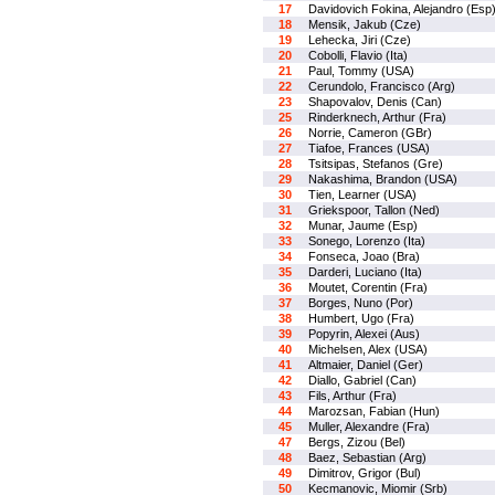
17
Davidovich Fokina, Alejandro (Esp
18
Mensik, Jakub (Cze)
19
Lehecka, Jiri (Cze)
20
Cobolli, Flavio (Ita)
21
Paul, Tommy (USA)
22
Cerundolo, Francisco (Arg)
23
Shapovalov, Denis (Can)
25
Rinderknech, Arthur (Fra)
26
Norrie, Cameron (GBr)
27
Tiafoe, Frances (USA)
28
Tsitsipas, Stefanos (Gre)
29
Nakashima, Brandon (USA)
30
Tien, Learner (USA)
31
Griekspoor, Tallon (Ned)
32
Munar, Jaume (Esp)
33
Sonego, Lorenzo (Ita)
34
Fonseca, Joao (Bra)
35
Darderi, Luciano (Ita)
36
Moutet, Corentin (Fra)
37
Borges, Nuno (Por)
38
Humbert, Ugo (Fra)
39
Popyrin, Alexei (Aus)
40
Michelsen, Alex (USA)
41
Altmaier, Daniel (Ger)
42
Diallo, Gabriel (Can)
43
Fils, Arthur (Fra)
44
Marozsan, Fabian (Hun)
45
Muller, Alexandre (Fra)
47
Bergs, Zizou (Bel)
48
Baez, Sebastian (Arg)
49
Dimitrov, Grigor (Bul)
50
Kecmanovic, Miomir (Srb)