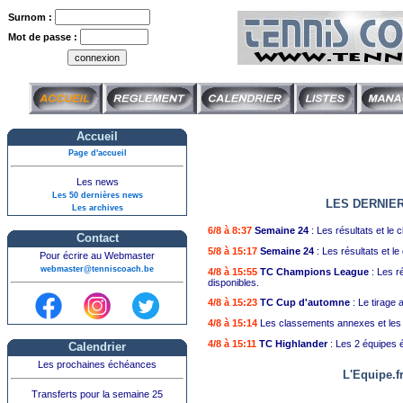
Surnom :
Mot de passe :
Accueil
Page d'accueil
Les news
Les 50 dernières news
LES DERNIE
Les archives
6/8 à 8:37
Semaine 24
: Les résultats et le
Contact
5/8 à 15:17
Semaine 24
: Les résultats et l
Pour écrire au Webmaster
webmaster@tenniscoach.be
4/8 à 15:55
TC Champions League
: Les r
disponibles.
4/8 à 15:23
TC Cup d'automne
: Le tirage 
4/8 à 15:14
Les classements annexes et les s
4/8 à 15:11
TC Highlander
: Les 2 équipes 
Calendrier
Les prochaines échéances
L'Equipe.fr
Transferts pour la semaine 25