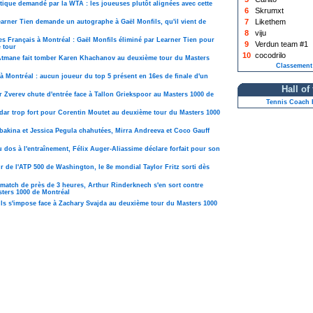
tique demandé par la WTA : les joueuses plutôt alignées avec cette
6
Skrumxt
7
Likethem
rner Tien demande un autographe à Gaël Monfils, qu'il vient de
8
viju
es Français à Montréal : Gaël Monfils éliminé par Learner Tien pour
9
Verdun team #1
e tour
10
cocodrilo
Atmane fait tomber Karen Khachanov au deuxième tour du Masters
Classement
à Montréal : aucun joueur du top 5 présent en 16es de finale d'un
Hall of
 Zverev chute d'entrée face à Tallon Griekspoor au Masters 1000 de
Tennis Coach H
dar trop fort pour Corentin Moutet au deuxième tour du Masters 1000
bakina et Jessica Pegula chahutées, Mirra Andreeva et Coco Gauff
u dos à l'entraînement, Félix Auger-Aliassime déclare forfait pour son
r de l'ATP 500 de Washington, le 8e mondial Taylor Fritz sorti dès
match de près de 3 heures, Arthur Rinderknech s'en sort contre
ters 1000 de Montréal
ils s'impose face à Zachary Svajda au deuxième tour du Masters 1000