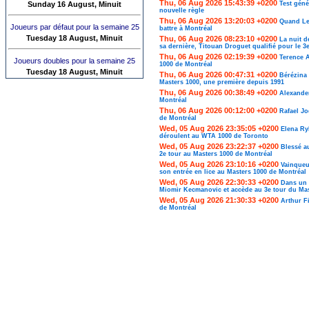
Thu, 06 Aug 2026 15:43:39 +0200
Sunday 16 August, Minuit
Test géné
nouvelle règle
Thu, 06 Aug 2026 13:20:03 +0200
Quand Lea
Joueurs par défaut pour la semaine 25
battre à Montréal
Tuesday 18 August, Minuit
Thu, 06 Aug 2026 08:23:10 +0200
La nuit d
sa dernière, Titouan Droguet qualifié pour le 3
Thu, 06 Aug 2026 02:19:39 +0200
Terence 
Joueurs doubles pour la semaine 25
1000 de Montréal
Tuesday 18 August, Minuit
Thu, 06 Aug 2026 00:47:31 +0200
Bérézina 
Masters 1000, une première depuis 1991
Thu, 06 Aug 2026 00:38:49 +0200
Alexander
Montréal
Thu, 06 Aug 2026 00:12:00 +0200
Rafael Jo
de Montréal
Wed, 05 Aug 2026 23:35:05 +0200
Elena Ry
déroulent au WTA 1000 de Toronto
Wed, 05 Aug 2026 23:22:37 +0200
Blessé a
2e tour au Masters 1000 de Montréal
Wed, 05 Aug 2026 23:10:16 +0200
Vainqueu
son entrée en lice au Masters 1000 de Montréal
Wed, 05 Aug 2026 22:30:33 +0200
Dans un 
Miomir Kecmanovic et accède au 3e tour du Mas
Wed, 05 Aug 2026 21:30:33 +0200
Arthur F
de Montréal