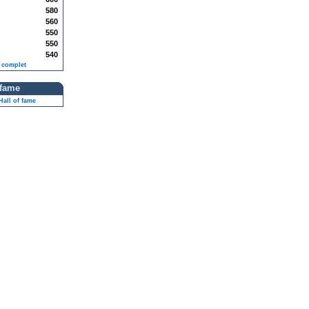
580
560
550
550
540
 complet
 fame
all of fame