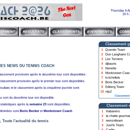
Thursday 6 A
16 h 
Classement g
1
Quentin Team
2
Dun Laoghaire C
3
Les Terriens
4
djbauris
RES NEWS DU TENNIS COACH
5
Nenette
6
Monkstown Coac
 classement provisoire après le deuxième tour sont disponibles.
7
tcrichellois
e classement provisoire après le premier tour sont disponibles.
8
Boris Becker
9
Edberg Team
ésultats et le classement après la cinquième journée sont
10
viju2
Classement
au sort du deuxième tour est disponible.
tatistiques après la
semaine 23
sont disponibles.
Classement 
éliminées sont
Boris Becker
et
Monkstown Coach
.
1
Habanero
2
la chatte gourm
3
wenzelteam
, Toute l'actualité du tennis
4
Just'in Team
5
Carlito