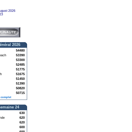
ugust 2026
23
énéral 2026
54480
oach
53390
53300
52485
51775
h
51675
51450
51390
50820
50715
 complet
semaine 24
630
ande
620
620
600
600