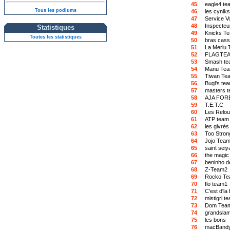
45
eagle4 te
Tous les podiums
46
les cyniks
47
Service V
48
Inspecteu
Statistiques
49
Knicks T
Toutes les statistiques
50
bras cas
51
La Merlu 
52
FLAGTE
53
Smash te
54
Manu Te
55
Tiwan Te
56
Bugl's te
57
masters 
58
AJA FOR
59
T.E.T.C
60
Les Relo
61
ATP team 
62
les givrés
63
Too Stron
64
Jojo Tea
65
saint seiy
66
the magic
67
beninho d
68
Z-Team2
69
Rocko T
70
flo team1
71
C'est d'l
72
mistigri t
73
Dom Tea
74
grandsla
75
les bons
76
macBandy