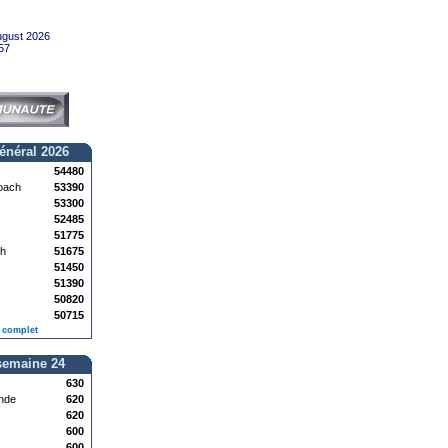
ugust 2026
57
énéral 2026
54480
oach
53390
53300
52485
51775
h
51675
51450
51390
50820
50715
 complet
semaine 24
630
ande
620
620
600
600