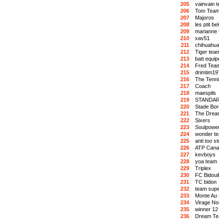
205
vainvain 
206
Tom Tea
207
Majoros
208
les ptit be
209
marianne
210
xav51
211
chihuahua
212
Tiger tea
213
batt equip
214
Fred Tea
215
drimtim19
216
The Tenn
217
Coach
218
maespils
219
STANDAR
220
Stade Bor
221
The Drea
222
Sixers
223
Soulpowe
224
wonder t
225
anti too s
226
ATP Cana
227
kevboys
228
yoa team
229
Triplex
230
FC Bidouil
231
TC bidon
232
team supe
233
Monte Au F
234
Virage No
235
winner 12
236
Dream Te