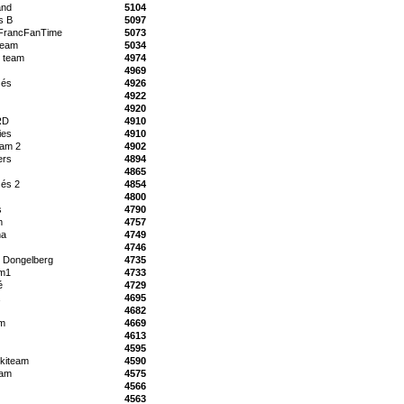
and
5104
s B
5097
FrancFanTime
5073
Team
5034
o team
4974
4969
zés
4926
4922
4920
RD
4910
ies
4910
am 2
4902
ers
4894
4865
zés 2
4854
4800
s
4790
m
4757
na
4749
4746
 Dongelberg
4735
m1
4733
é
4729
4695
4682
m
4669
4613
4595
kiteam
4590
eam
4575
4566
4563