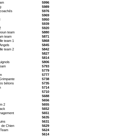
eam
5996
g
5989
 coachés
5976
5969
d
5950
5939
2
5920
choun team
5880
am team
5871
le team 1
5868
Angels
5845
le team 2
5842
5827
5814
uignols
5806
Team
5793
5779
am
5777
Grimpante
5738
es bétons
5735
m
5714
5710
5688
5656
am 2
5655
back
5652
anagement
5651
5635
uins
5631
 de Chien
5629
 Team
5624
5614