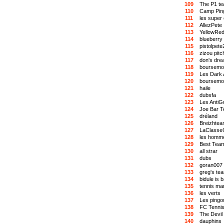
109
The P1 t
110
Camp Pin
111
les super
112
AllezPete
113
YellowRe
114
blueberry
115
pistolpete
116
zizou pit
117
don's dre
118
boursemol
119
Les Dark 
120
boursemol
121
haile
122
dubsfa
123
Les AntiG
124
Joe Bar 
125
dréland
126
Breizhte
127
LaClasse
128
les homm
129
Best Tea
130
all strar
131
dubs
132
goran007
133
greg's te
134
bidule is 
135
tennis m
136
les verts
137
Les pingo
138
FC Tennis
139
The Devil
140
dauphins