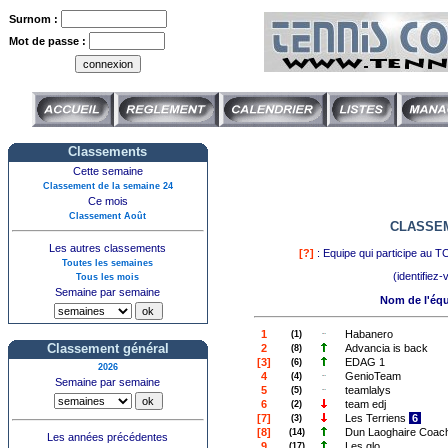
Surnom :
Mot de passe :
Classements
Cette semaine
Classement de la semaine 24
Ce mois
Classement Août
CLASSEM
Les autres classements
[?]
: Equipe qui participe au T
Toutes les semaines
(identifiez
Tous les mois
Semaine par semaine
Nom de l'éq
1
Habanero
(1)
Classement général
2
Advancia is back
(8)
[3]
EDAG 1
(6)
2026
4
GenioTeam
(4)
Semaine par semaine
5
teamlalys
(5)
6
team edj
(2)
[7]
Les Terriens
6
(3)
[8]
Dun Laoghaire Coac
(14)
Les années précédentes
9
Les glo
(17)