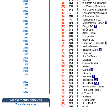
2025
10
la chatte gourmande
(23)
2024
[11]
La Classe Montante
(24)
2023
[12]
J'ai trouvé ma gomm
(25)
2022
13
Les serveurvolleyeur
(7)
2021
14
Gillou team bis
(31)
2020
15
Verdun team #1
(9)
2019
[16]
Monkstown Coach
(34)
2018
[17]
Barry TC
9
(35)
2017
[18]
titirécep4
(10)
2016
19
Alber Team
(11)
2015
20
Losgenius
(12)
2014
21
titicentrale
(13)
2013
22
PeteZah_DarkSide
(15)
2012
23
fredouilleteam
(42)
2011
[24]
Edberg Team
8
(16)
2010
[25]
PeteZah
(18)
2009
26
Just'in Team
(19)
2008
27
Likenot
(32)
2007
[28]
les clochards
(20)
2006
[29]
allstars
(21)
2005
[30]
Carlito
4
(22)
2004
31
Skrumxt
(40)
2003
[32]
Nenette
5
(26)
[33]
cocodrilo
17
(27)
2002
34
Just Do It
14
(50)
2001
35
tennis coach team
(51)
2000
36
The Best Pupil 2
(28)
1999
37
ki2nous3
(29)
[38]
auditeur
(30)
Classements annexes
[39]
Gillou team
(33)
[40]
Just Do It 2
(36)
Toutes les annexes
[41]
vga2
(37)