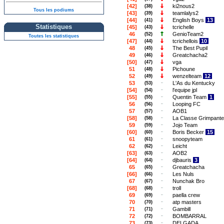
[42]
ki2nous2
(38)
Tous les podiums
[43]
teamlalys2
(39)
[44]
English Boys
13
(41)
Statistiques
[45]
tcrichelle
(43)
46
GenioTeam2
(52)
Toutes les statistiques
[47]
tcrichellois
10
(44)
48
The Best Pupil
(45)
49
Greatchacha2
(46)
[50]
vga
(47)
51
Pichoune
(48)
52
wenzelteam
12
(49)
53
L'As du Kentucky
(53)
[54]
l'equipe jpl
(54)
[55]
Quentin Team
1
(55)
56
Looping FC
(56)
57
AOB1
(57)
[58]
La Classe Grimpante
(58)
59
Jojo Team
(59)
[60]
Boris Becker
15
(60)
61
snoopyteam
(61)
62
Leicht
(62)
[63]
AOB2
(63)
[64]
djbauris
3
(64)
65
Greatchacha
(65)
[66]
Les Nuls
(66)
67
Nunchak Bro
(67)
[68]
troll
(68)
69
paella crew
(69)
70
atp masters
(70)
71
Gambill
(71)
72
BOMBARRAL
(72)
73
DELGADA
(73)