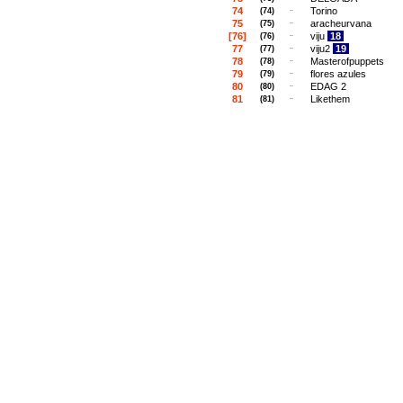
74
Torino
(74)
75
aracheurvana
(75)
[76]
viju
18
(76)
77
viju2
19
(77)
78
Masterofpuppets
(78)
79
flores azules
(79)
80
EDAG 2
(80)
81
Likethem
(81)