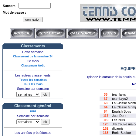
Surnom :
Mot de passe :
Classements
Cette semaine
Classement de la semaine 24
Ce mois
Classement Août
EQUIPE
Les autres classements
(placez le curseur de la souris s
Toutes les semaines
No
Tous les mois
Semaine par semaine
36
teamlalys
37
teamlalys2
63
La Classe Mont
Classement général
64
La Classe Grim
84
English Boys
2026
117
Just Do It
Semaine par semaine
119
Les Nuls
120
J'ai trouvé ma
162
djbauris
163
Boris Becker
Les années précédentes