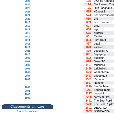
165
L'As du Kentuc
2025
174
Monkstown Coa
2024
175
Dun Laoghaire 
2023
525
ki2nous2
2022
574
Les serveurvoll
2021
586
viju
2020
603
Les Terriens
2019
607
viju2
2018
666
vga
2017
675
allstars
2016
801
Carlito
2015
804
Just Do It 2
2014
817
vga2
2013
820
ki2nous3
2012
890
Looping FC
2011
891
l'equipe jpl
2010
892
auditeur
2009
894
Barry TC
2008
1467
tcrichelle
2007
1468
tcrichellois
2006
1492
wenzelteam
2005
1493
snoopyteam
2004
1591
Pichoune
2003
1597
Nenette
2210
Just'in Team
2002
2211
Edberg Team
2001
2227
cocodrilo
2000
2228
flores azules
1999
2491
The Best Pupil
2492
The Best Pupil 2
Classements annexes
2602
DELGADA
2603
BOMBARRAL
Toutes les annexes