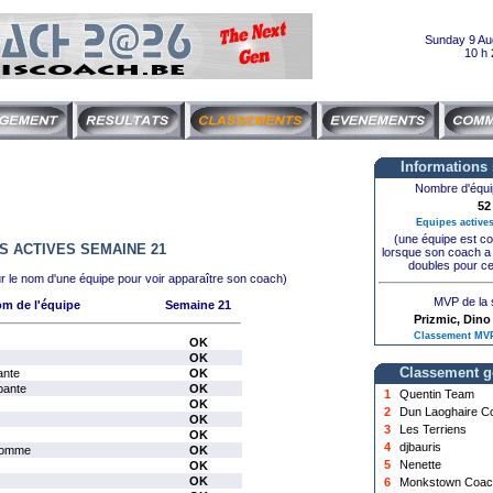
Sunday 9 Au
10 h 
Informations
Nombre d'équi
52
Equipes active
(une équipe est co
S ACTIVES SEMAINE 21
lorsque son coach a 
doubles pour ce
ur le nom d'une équipe pour voir apparaître son coach)
MVP de la
m de l'équipe
Semaine 21
Prizmic, Dino 
Classement MVP
OK
OK
Classement g
ante
OK
pante
OK
1
Quentin Team
OK
2
Dun Laoghaire C
OK
3
Les Terriens
OK
4
djbauris
 gomme
OK
5
Nenette
OK
OK
6
Monkstown Coac