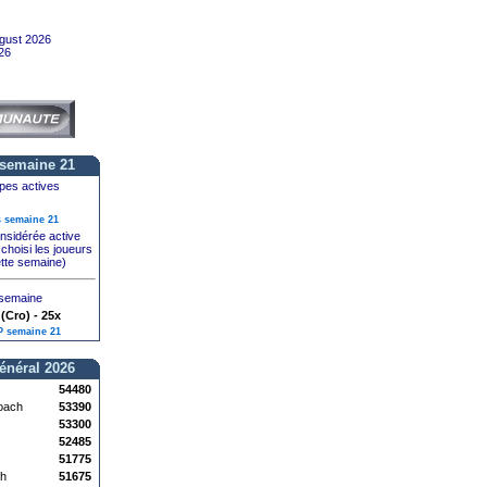
gust 2026
26
 semaine 21
pes actives
s semaine 21
nsidérée active
choisi les joueurs
tte semaine)
 semaine
(Cro) - 25x
 semaine 21
énéral 2026
54480
oach
53390
53300
52485
51775
h
51675