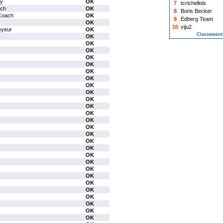
ky
OK
7
tcrichellois
ch
OK
8
Boris Becker
Coach
OK
9
Edberg Team
OK
10
viju2
eyeur
OK
Classement
OK
OK
OK
OK
OK
OK
OK
OK
OK
OK
OK
OK
OK
OK
OK
OK
OK
OK
OK
OK
OK
OK
OK
OK
OK
OK
OK