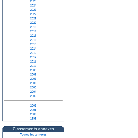
2025
2024
2023
2022
2021
2020
2019
2018
2017
2016
2015
2014
2013
2012
2011
2010
2009
2008
2007
2006
2005
2004
2003
2002
2001
2000
1999
Classements annexes
Toutes les annexes